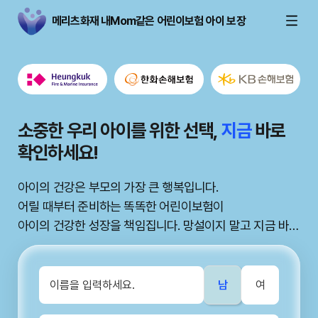
메리츠화재 내Mom같은 어린이보험 아이 보장
성장 단계별 맞춤 설계, 빈틈없는 보장
메리츠화재 내Mom같은 어린이보험, 우
소중한 우리 아이를 위한 선택,
메리츠화재 내Mom같은 어린이보험, 우
지금
바로
리 아이의 든든한
확인하세요!
리 아이의 든든한
미래
미래
월 보험료 부담은 줄이고 꼭 필요한 핵심 보장만 담아
우리 아이에게 최적화된 설계를 제안합니다.
예측 불가능한 아이의 성장 과정에서
아이의 건강은 부모의 가장 큰 행복입니다.
예측 불가능한 아이의 성장 과정에서
꼼꼼하게 비교하고 현명한 선택을 통해 안심하세요.
메리츠화재 내Mom같은 어린이보험이 든든한 울타리가 되
어릴 때부터 준비하는 똑똑한 어린이보험이
메리츠화재 내Mom같은 어린이보험이 든든한 울타리가 되
어드립니다.
아이의 건강한 성장을 책임집니다. 망설이지 말고 지금 바로
어드립니다.
다양한 위험으로부터 우리 아이를 지켜주세요.
알아보세요.
다양한 위험으로부터 우리 아이를 지켜주세요.
남
여